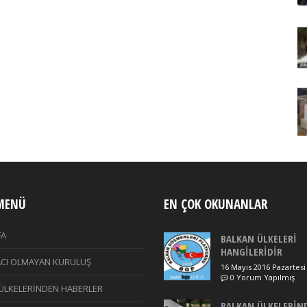
 MENÜ
EN ÇOK OKUNANLAR
FA
BALKAN ÜLKELERİ
HANGİLERİDİR
CI OLMAYAN KURULUŞ
16 Mayıs 2016 Pazartesi
0 Yorum Yapılmış
ÜLKELERİNDEN HABERLER
BALKAN ÜLKELERİN