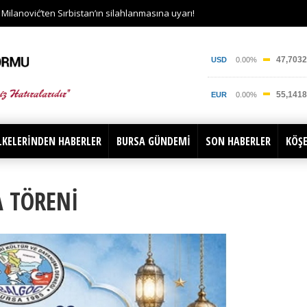
ilanović’ten Sırbistan’ın silahlanmasına uyarı!
LKELERİNDEN HABERLER
BURSA GÜNDEMİ
SON HABERLER
KÖŞE
 TÖRENİ