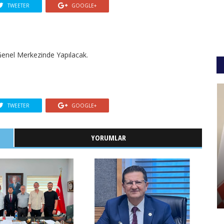
TWEETER
GOOGLE+
nel Merkezinde Yapılacak.
TWEETER
GOOGLE+
YORUMLAR