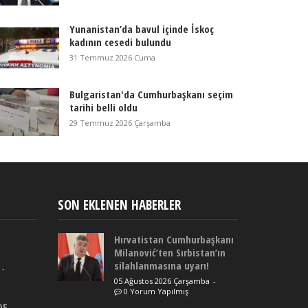
Yunanistan’da bavul içinde İskoç
kadının cesedi bulundu
31 Temmuz 2026 Cuma
Bulgaristan'da Cumhurbaşkanı seçim
tarihi belli oldu
29 Temmuz 2026 Çarşamba
SON EKLENEN HABERLER
Hırvatistan Cumhurbaşkanı
Milanović’ten Sırbistan’ın
silahlanmasına uyarı!
-
05 Ağustos 2026 Çarşamba
-
0 Yorum Yapılmış
DE