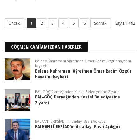
Önceki
1
2
3
4
5
6
Sonraki
Sayfa 1 / 92
GÖÇMEN CAMİAMIZDAN HABERLER
Belene Kahramanı öğretmen Ömer Rasim Özgür hayatını
kaybetti
Belene Kahramanı öğretmen Ömer Rasim Özgür
hayatını kaybetti
BAL-GÖÇ Derneğinden Kestel Belediyesine Ziyaret
BAL-GÖÇ Derneğinden Kestel Belediyesine
Ziyaret
BALKANTÜRKSİAD'ın ilk adayı Basri Açıkgöz
BALKANTÜRKSİAD'ın ilk adayı Basri Açıkgöz