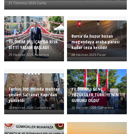
31 Temmuz 2026 Cuma
Bursa'da huzur bozan
YILDIRIM DELİÇAY’DA RİSK
magandaya araba parası
BİTTİ YAŞAM BAŞLADI
kadar ceza kesildi!
29 Haziran 2026 Pazartesi
28 Haziran 2026 Pazar
Fethin 700. Yılında mehter
YILDIRIMLI GENÇ
sesleri Saltanat Kapı'dan
YÜZÜCÜLER TÜRKİYE’NİN
yükseldi
GURURU OLDU
20 Haziran 2026 Cumartesi
20 Haziran 2026 Cumartesi