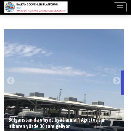
Bulgaristan'da vinyet fiyatlarına 1 Ağustos’tan
itibaren yüzde 30 zam geliyor