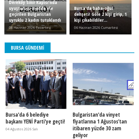
Dereköy Sınır Kapısı'nda
uyuşturucu madde ele
Bursa'da baba-oğul
geçirilen Bulgaristan
dehşeti! Göle 2 kişi girip, 1
uyruklu 2 kadın tutuklandı
kişi çıkabildiler...
08 Haziran 2026 Pazartesi
06 Haziran 2026 Cumartesi
BURSA GÜNDEMI
Bursa'da 6 belediye
Bulgaristan'da vinyet
başkanı YENİ Parti'ye geçti!
fiyatlarına 1 Ağustos’tan
itibaren yüzde 30 zam
04 Ağustos 2026 Salı
geliyor