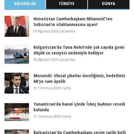
BALKANLAR
TÜRKIYE
DÜNYA
Hırvatistan Cumhurbaşkanı Milanović’ten
Sırbistan’ın silahlanmasına uyarı!
05 Ağustos 2026 Çarşamba
Bulgaristan’da Tuna Nehri’nde çok sayıda gemi
düşük su seviyesi nedeniyle bekliyor
05 Ağustos 2026 Çarşamba
Mucunski: Ulusal çıkarlar önceliğimiz, hedefimiz
AB’ye tam üyelik
31 Temmuz 2026 Cuma
Yunanistan’da bavul içinde İskoç kadının cesedi
bulundu
31 Temmuz 2026 Cuma
Bulgaristan'da Cumhurbaşkanı seçim tarihi belli