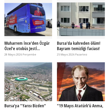
Muharrem İnce'den Özgür
Bursa'da kahreden ölüm!
Özel'e otobüs Jestİ...
Bayram temizliği faciası!
28 Mayıs 2026 Perşembe
25 Mayıs 2026 Pazartesi
Bursa'ya "Yarısı Bizden"
"19 Mayıs Atatürk'ü Anma,