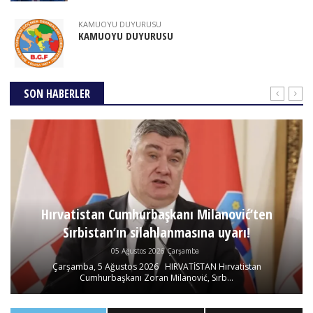
KAMUOYU DUYURUSU
KAMUOYU DUYURUSU
SON HABERLER
Hırvatistan Cumhurbaşkanı Milanović’ten
Sırbistan’ın silahlanmasına uyarı!
05 Ağustos 2026 Çarşamba
Çarşamba, 5 Ağustos 2026 HIRVATİSTAN Hırvatistan
Cumhurbaşkanı Zoran Milanović, Sırb...