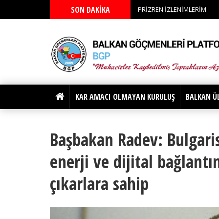
SON DAKİKA
PRİZREN İZLENİMLERİM
KAR AMACI OLMAYAN KURULUŞ
BALKAN Ü
Başbakan Radev: Bulgaris
enerji ve dijital bağlantı
çıkarlara sahip