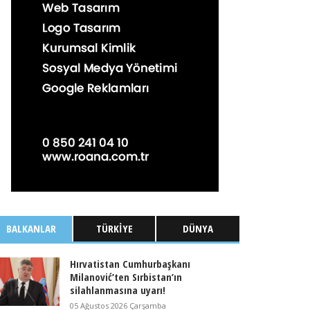
BALKANLAR
TÜRKIYE
DÜNYA
Hırvatistan Cumhurbaşkanı
Milanović’ten Sırbistan’ın
silahlanmasına uyarı!
05 Ağustos 2026 Çarşamba