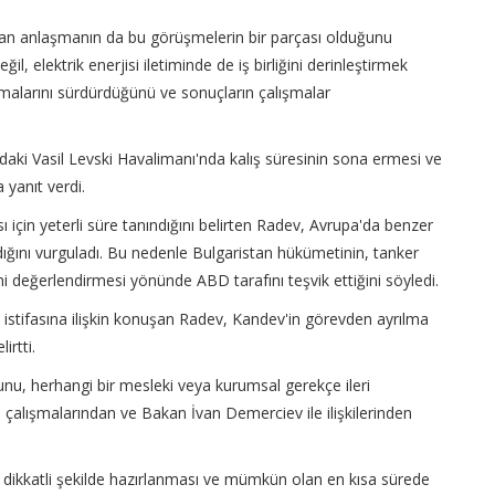
pılan anlaşmanın da bu görüşmelerin bir parçası olduğunu
il, elektrik enerjisi iletiminde de iş birliğini derinleştirmek
ışmalarını sürdürdüğünü ve sonuçların çalışmalar
aki Vasil Levski Havalimanı'nda kalış süresinin sona ermesi ve
 yanıt verdi.
için yeterli süre tanındığını belirten Radev, Avrupa'da benzer
ıldığını vurguladı. Bu nedenle Bulgaristan hükümetinin, tanker
değerlendirmesi yönünde ABD tarafını teşvik ettiğini söyledi.
n istifasına ilişkin konuşan Radev, Kandev'in görevden ayrılma
irtti.
nu, herhangi bir mesleki veya kurumsal gerekçe ileri
ki çalışmalarından ve Bakan İvan Demerciev ile ilişkilerinden
in dikkatli şekilde hazırlanması ve mümkün olan en kısa sürede