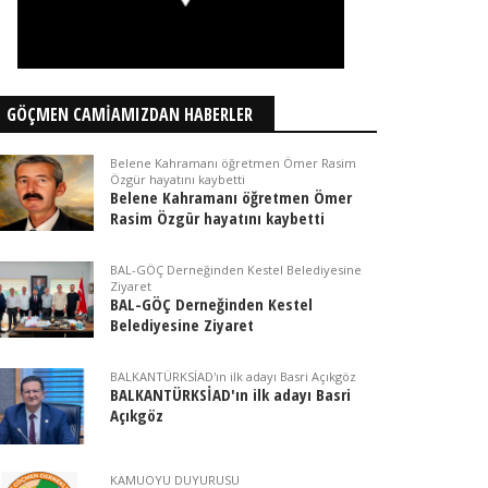
GÖÇMEN CAMİAMIZDAN HABERLER
Belene Kahramanı öğretmen Ömer Rasim
Özgür hayatını kaybetti
Belene Kahramanı öğretmen Ömer
Rasim Özgür hayatını kaybetti
BAL-GÖÇ Derneğinden Kestel Belediyesine
Ziyaret
BAL-GÖÇ Derneğinden Kestel
Belediyesine Ziyaret
BALKANTÜRKSİAD'ın ilk adayı Basri Açıkgöz
BALKANTÜRKSİAD'ın ilk adayı Basri
Açıkgöz
KAMUOYU DUYURUSU