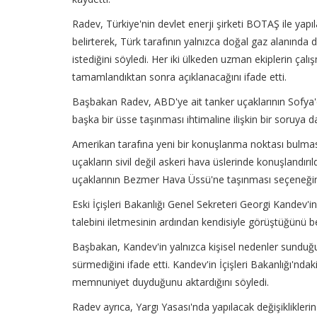
Radev, Türkiye'nin devlet enerji şirketi BOTAŞ ile ya
belirterek, Türk tarafının yalnızca doğal gaz alanında değ
istediğini söyledi. Her iki ülkeden uzman ekiplerin çal
tamamlandıktan sonra açıklanacağını ifade etti.
Başbakan Radev, ABD'ye ait tanker uçaklarının Sofya'd
başka bir üsse taşınması ihtimaline ilişkin bir soruya da
Amerikan tarafına yeni bir konuşlanma noktası bulması 
uçakların sivil değil askeri hava üslerinde konuşlandır
uçaklarının Bezmer Hava Üssü'ne taşınması seçeneğini 
Eski İçişleri Bakanlığı Genel Sekreteri Georgi Kandev'i
talebini iletmesinin ardından kendisiyle görüştüğünü bel
Başbakan, Kandev'in yalnızca kişisel nedenler sunduğu
sürmediğini ifade etti. Kandev'in İçişleri Bakanlığı'nda
memnuniyet duyduğunu aktardığını söyledi.
Radev ayrıca, Yargı Yasası'nda yapılacak değişiklikler