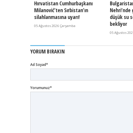
Hırvatistan Cumhurbaşkanı
Bulgarista
Milanović’ten Sırbistan’ın
Nehri’nde 
silahlanmasına uyarı!
düşük su s
bekliyor
05 Ağustos 2026 Çarşamba
05 Ağustos 20
YORUM BIRAKIN
Ad Soyad*
Yorumunuz*