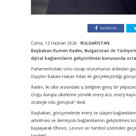
FACEBOOK
Cuma, 12 Haziran 2026
BULGARİSTAN
Başbakan Rumen Radev, Bulgaristan ile Türkiye'n
dijital bağlantıların geliştirilmesi konusunda ort
Parlamentodaki soru-cevap oturumunun ardından gaze
Dışişleri Bakanı Hakan Fidan ile gerçekleştirdiği görü
Radev, iki ülke arasındaki iş birliğinin geniş bir yelpaze
Doğu Avrupa ülkelerine yönelik enerji arzı, enerji kayna
stratejik rolü görüştük” dedi.
Başbakan, görüşmelerde enerji ve ulaşım bağlantılarının
artırılması ve demiryolu bağlantılarının geliştirilmesi k
başlayarak Elhovo, Lesovo ve Yambol üzerinden geçe
kaydetti.