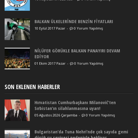
BALKAN ÜLKELERİNDE BENZİN FİYATLARI
10 Eylül 2017 Pazar
-
0 Yorum Yapılmış
NİLÜFER GÖRÜKLE BALKAN PANAYIRI DEVAM
EDİYOR
01 Ekim 2017 Pazar
-
0 Yorum Yapılmış
SON EKLENEN HABERLER
Hırvatistan Cumhurbaşkanı Milanović’ten
Sırbistan’ın silahlanmasına uyarı!
05 Ağustos 2026 Çarşamba
-
0 Yorum Yapılmış
Bulgaristan’da Tuna Nehri’nde çok sayıda gemi
düşük su seviyesi nedeniyle bekliyor