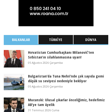
BALKANLAR
TÜRKIYE
DÜNYA
Hırvatistan Cumhurbaşkanı Milanović’ten
Sırbistan’ın silahlanmasına uyarı!
05 Ağustos 2026 Çarşamba
Bulgaristan’da Tuna Nehri’nde çok sayıda gemi
düşük su seviyesi nedeniyle bekliyor
05 Ağustos 2026 Çarşamba
Mucunski: Ulusal çıkarlar önceliğimiz, hedefimiz
AB’ye tam üyelik
31 Temmuz 2026 Cuma