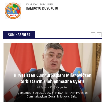
KAMUOYU DUYURUSU
KAMUOYU DUYURUSU
SON HABERLER
Hırvatistan Cumhurbaşkanı Milanović’ten
Sırbistan’ın silahlanmasına uyarı!
05 Ağustos 2026 Çarşamba
Çarşamba, 5 Ağustos 2026 HIRVATİSTAN Hırvatistan
Cumhurbaşkanı Zoran Milanović, Sırb...