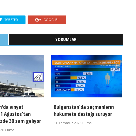
TWEETER
GOOGLE+
YORUMLAR
n'da vinyet
Bulgaristan’da seçmenlerin
a 1 Ağustos’tan
hükümete desteği sürüyor
üzde 30 zam geliyor
31 Temmuz 2026 Cuma
026 Cuma