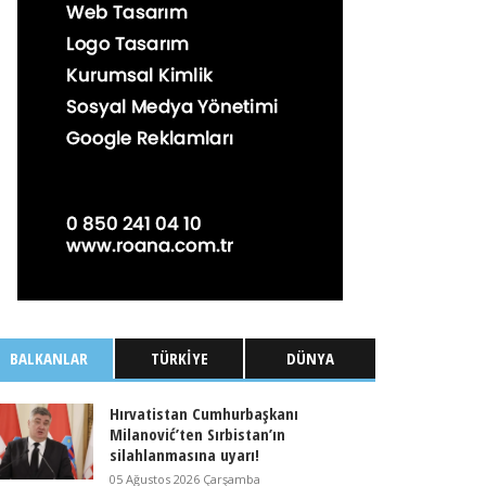
BALKANLAR
TÜRKIYE
DÜNYA
Hırvatistan Cumhurbaşkanı
Milanović’ten Sırbistan’ın
silahlanmasına uyarı!
05 Ağustos 2026 Çarşamba