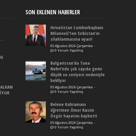
SON EKLENEN HABERLER
Hırvatistan Cumhurbaşkanı
Milanović’ten Sırbistan’ın
silahlanmasına uyarı!
-
05 Ağustos 2026 Çarşamba
-
0 Yorum Yapılmış
DE
Bulgaristan’da Tuna
Nehri’nde çok sayıda gemi
düşük su seviyesi nedeniyle
bekliyor
BALKAN
05 Ağustos 2026 Çarşamba
-
0 Yorum Yapılmış
DİYOR
Belene Kahramanı
öğretmen Ömer Rasim
Özgür hayatını kaybetti
05 Ağustos 2026 Çarşamba
-
0 Yorum Yapılmış