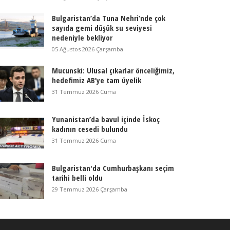
Bulgaristan’da Tuna Nehri’nde çok
sayıda gemi düşük su seviyesi
nedeniyle bekliyor
05 Ağustos 2026 Çarşamba
Mucunski: Ulusal çıkarlar önceliğimiz,
hedefimiz AB’ye tam üyelik
31 Temmuz 2026 Cuma
Yunanistan’da bavul içinde İskoç
kadının cesedi bulundu
31 Temmuz 2026 Cuma
Bulgaristan'da Cumhurbaşkanı seçim
tarihi belli oldu
29 Temmuz 2026 Çarşamba