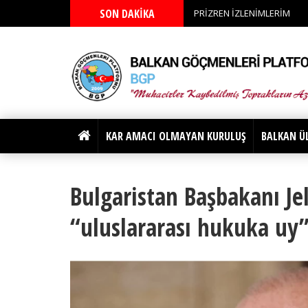
SON DAKİKA
PRİZREN İZLENİMLERİM
KAR AMACI OLMAYAN KURULUŞ
BALKAN Ü
Bulgaristan Başbakanı Jel
“uluslararası hukuka uy”