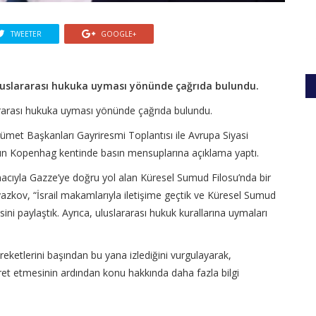
TWEETER
GOOGLE+
uluslararası hukuka uyması yönünde çağrıda bulundu.
lararası hukuka uyması yönünde çağrıda bulundu.
ümet Başkanları Gayriresmi Toplantısı ile Avrupa Siyasi
’nın Kopenhag kentinde basın mensuplarına açıklama yaptı.
macıyla Gazze’ye doğru yol alan Küresel Sumud Filosu’nda bir
zkov, “İsrail makamlarıyla iletişime geçtik ve Küresel Sumud
ini paylaştık. Ayrıca, uluslararası hukuk kurallarına uymaları
areketlerini başından bu yana izlediğini vurgulayarak,
et etmesinin ardından konu hakkında daha fazla bilgi