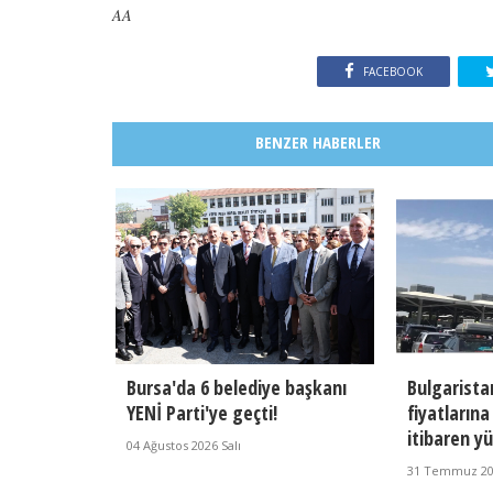
AA
FACEBOOK
BENZER HABERLER
Bursa'da 6 belediye başkanı
Bulgarista
YENİ Parti'ye geçti!
fiyatların
itibaren y
04 Ağustos 2026 Salı
31 Temmuz 2