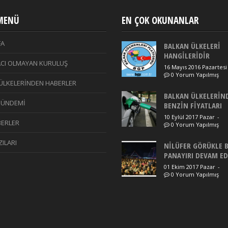
 MENÜ
EN ÇOK OKUNANLAR
FA
BALKAN ÜLKELERİ
HANGİLERİDİR
CI OLMAYAN KURULUŞ
16 Mayıs 2016 Pazartesi
0 Yorum Yapılmış
ÜLKELERİNDEN HABERLER
BALKAN ÜLKELERİN
GÜNDEMİ
BENZİN FİYATLARI
10 Eylül 2017 Pazar
-
ERLER
0 Yorum Yapılmış
ILARI
NİLÜFER GÖRÜKLE 
PANAYIRI DEVAM E
01 Ekim 2017 Pazar
-
0 Yorum Yapılmış