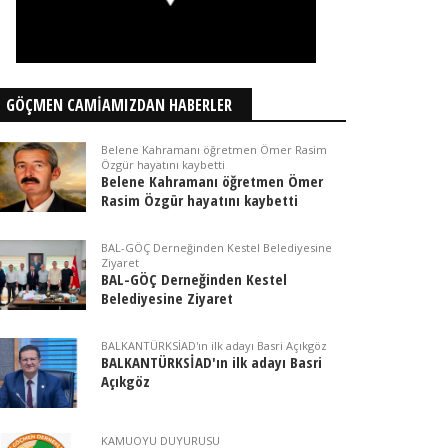
GÖÇMEN CAMİAMIZDAN HABERLER
Belene Kahramanı öğretmen Ömer Rasim
Özgür hayatını kaybetti
Belene Kahramanı öğretmen Ömer
Rasim Özgür hayatını kaybetti
BAL-GÖÇ Derneğinden Kestel Belediyesine
Ziyaret
BAL-GÖÇ Derneğinden Kestel
Belediyesine Ziyaret
BALKANTÜRKSİAD'ın ilk adayı Basri Açıkgöz
BALKANTÜRKSİAD'ın ilk adayı Basri
Açıkgöz
KAMUOYU DUYURUSU