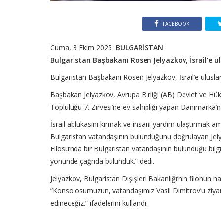
FACEBOOK
Cuma, 3 Ekim 2025
BULGARİSTAN
Bulgaristan Başbakanı Rosen Jelyazkov, İsrail’e 
Bulgaristan Başbakanı Rosen Jelyazkov, İsrail’e ulus
Başbakan Jelyazkov, Avrupa Birliği (AB) Devlet ve Hük
Topluluğu 7. Zirvesi’ne ev sahipliği yapan Danimarka
İsrail ablukasını kırmak ve insani yardım ulaştırmak a
Bulgaristan vatandaşının bulunduğunu doğrulayan Jelya
Filosu’nda bir Bulgaristan vatandaşının bulunduğu bilgis
yönünde çağrıda bulunduk.” dedi.
Jelyazkov, Bulgaristan Dışişleri Bakanlığı’nın filonun h
“Konsolosumuzun, vatandaşımız Vasil Dimitrov’u ziyar
edineceğiz.” ifadelerini kullandı.