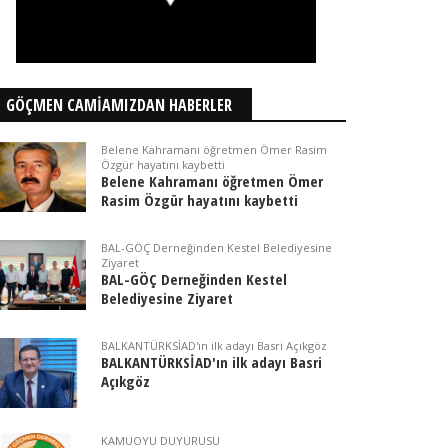
GÖÇMEN CAMİAMIZDAN HABERLER
Belene Kahramanı öğretmen Ömer Rasim
Özgür hayatını kaybetti
Belene Kahramanı öğretmen Ömer
Rasim Özgür hayatını kaybetti
BAL-GÖÇ Derneğinden Kestel Belediyesine
Ziyaret
BAL-GÖÇ Derneğinden Kestel
Belediyesine Ziyaret
BALKANTÜRKSİAD'ın ilk adayı Basri Açıkgöz
BALKANTÜRKSİAD'ın ilk adayı Basri
Açıkgöz
KAMUOYU DUYURUSU