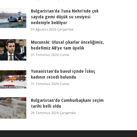
Bulgaristan’da Tuna Nehri’nde çok
sayıda gemi düşük su seviyesi
nedeniyle bekliyor
05 Ağustos 2026 Çarşamba
Mucunski: Ulusal çıkarlar önceliğimiz,
hedefimiz AB’ye tam üyelik
31 Temmuz 2026 Cuma
Yunanistan’da bavul içinde İskoç
kadının cesedi bulundu
31 Temmuz 2026 Cuma
Bulgaristan'da Cumhurbaşkanı seçim
tarihi belli oldu
29 Temmuz 2026 Çarşamba