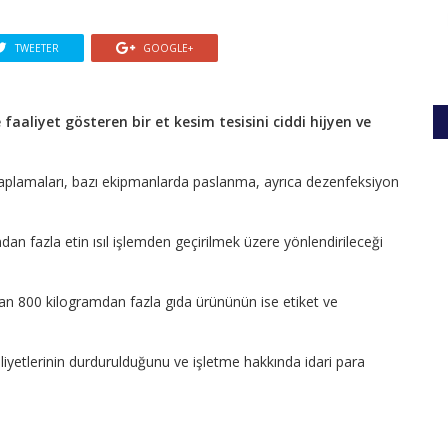
TWEETER
GOOGLE+
faaliyet gösteren bir et kesim tesisini ciddi hijyen ve
aplamaları, bazı ekipmanlarda paslanma, ayrıca dezenfeksiyon
n fazla etin ısıl işlemden geçirilmek üzere yönlendirileceği
an 800 kilogramdan fazla gıda ürününün ise etiket ve
faaliyetlerinin durdurulduğunu ve işletme hakkında idari para