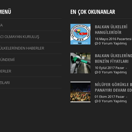
 MENÜ
EN ÇOK OKUNANLAR
FA
BALKAN ÜLKELERİ
HANGİLERİDİR
CI OLMAYAN KURULUŞ
16 Mayıs 2016 Pazartesi
0 Yorum Yapılmış
ÜLKELERİNDEN HABERLER
BALKAN ÜLKELERİN
GÜNDEMİ
BENZİN FİYATLARI
10 Eylül 2017 Pazar
-
ERLER
0 Yorum Yapılmış
ILARI
NİLÜFER GÖRÜKLE 
PANAYIRI DEVAM E
01 Ekim 2017 Pazar
-
0 Yorum Yapılmış