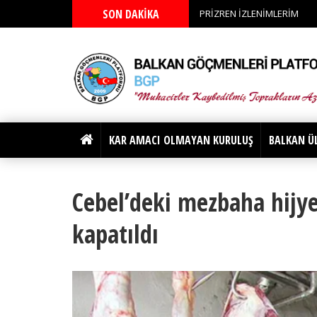
SON DAKİKA
PRİZREN İZLENİMLERİM
KAR AMACI OLMAYAN KURULUŞ
BALKAN Ü
Cebel’deki mezbaha hijye
kapatıldı