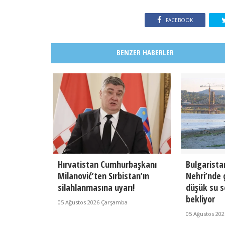
FACEBOOK
BENZER HABERLER
Hırvatistan Cumhurbaşkanı
Bulgarista
Milanović’ten Sırbistan’ın
Nehri’nde 
silahlanmasına uyarı!
düşük su s
bekliyor
05 Ağustos 2026 Çarşamba
05 Ağustos 20