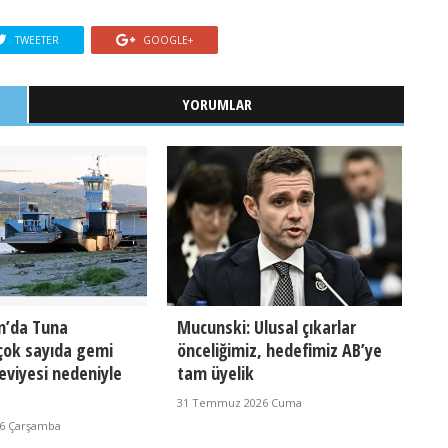
TWEETER
GOOGLE+
YORUMLAR
n’da Tuna
Mucunski: Ulusal çıkarlar
çok sayıda gemi
önceliğimiz, hedefimiz AB’ye
eviyesi nedeniyle
tam üyelik
31 Temmuz 2026 Cuma
26 Çarşamba