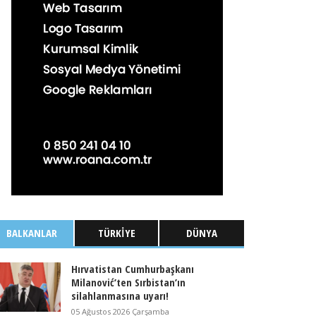
BALKANLAR
TÜRKIYE
DÜNYA
Hırvatistan Cumhurbaşkanı
Milanović’ten Sırbistan’ın
silahlanmasına uyarı!
05 Ağustos 2026 Çarşamba