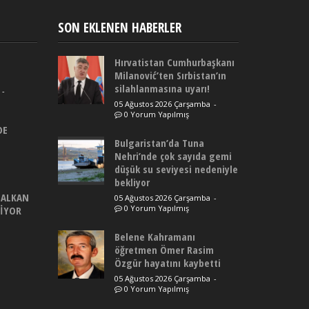
SON EKLENEN HABERLER
Hırvatistan Cumhurbaşkanı
Milanović’ten Sırbistan’ın
silahlanmasına uyarı!
-
05 Ağustos 2026 Çarşamba
-
0 Yorum Yapılmış
DE
Bulgaristan’da Tuna
Nehri’nde çok sayıda gemi
düşük su seviyesi nedeniyle
bekliyor
BALKAN
05 Ağustos 2026 Çarşamba
-
0 Yorum Yapılmış
DİYOR
Belene Kahramanı
öğretmen Ömer Rasim
Özgür hayatını kaybetti
05 Ağustos 2026 Çarşamba
-
0 Yorum Yapılmış