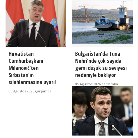
Hırvatistan
Bulgaristan’da Tuna
Cumhurbaşkanı
Nehri’nde çok sayıda
Milanović’ten
gemi düşük su seviyesi
Sırbistan’ın
nedeniyle bekliyor
silahlanmasına uyarı!
05 Ağustos 2026 Çarşamba
05 Ağustos 2026 Çarşamba