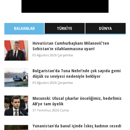
BALKANLAR
TÜRKIYE
DÜNYA
Hırvatistan Cumhurbaşkanı Milanović’ten
Sırbistan’ın silahlanmasına uyarı!
05 Ağustos 2026 Çarşamba
Bulgaristan’da Tuna Nehri’nde çok sayıda gemi
düşük su seviyesi nedeniyle bekliyor
05 Ağustos 2026 Çarşamba
Mucunski: Ulusal çıkarlar önceliğimiz, hedefimiz
AB’ye tam üyelik
31 Temmuz 2026 Cuma
Yunanistan’da bavul içinde İskoç kadının cesedi