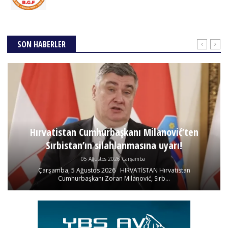
SON HABERLER
Hırvatistan Cumhurbaşkanı Milanović’ten
Sırbistan’ın silahlanmasına uyarı!
05 Ağustos 2026 Çarşamba
Çarşamba, 5 Ağustos 2026 HIRVATİSTAN Hırvatistan
Cumhurbaşkanı Zoran Milanović, Sırb...