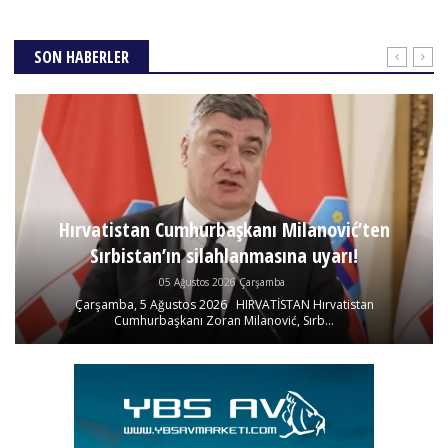
SON HABERLER
Hırvatistan Cumhurbaşkanı Milanović’ten
Sırbistan’ın silahlanmasına uyarı!
05 Ağustos 2026 Çarşamba
Çarşamba, 5 Ağustos 2026 HIRVATİSTAN Hırvatistan
Cumhurbaşkanı Zoran Milanović, Sırb...