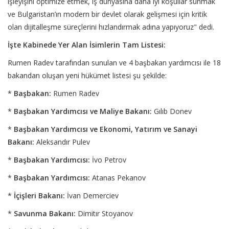
işleyişini optimize etmek, iş dünyasına daha iyi koşullar sunmak
ve Bulgaristan’ın modern bir devlet olarak gelişmesi için kritik
olan dijitalleşme süreçlerini hızlandırmak adına yapıyoruz" dedi.
İşte Kabinede Yer Alan İsimlerin Tam Listesi:
Rumen Radev tarafından sunulan ve 4 başbakan yardımcısı ile 18
bakandan oluşan yeni hükümet listesi şu şekilde:
*
Başbakan:
Rumen Radev
*
Başbakan Yardımcısı ve Maliye Bakanı:
Gılıb Donev
*
Başbakan Yardımcısı ve Ekonomi, Yatırım ve Sanayi
Bakanı:
Aleksandır Pulev
*
Başbakan Yardımcısı:
İvo Petrov
*
Başbakan Yardımcısı:
Atanas Pekanov
*
İçişleri Bakanı:
İvan Demerciev
*
Savunma Bakanı:
Dimitır Stoyanov