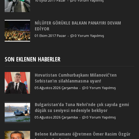
10 Eylül 2017 Pazar
-
0 Yorum Yapılmış
NİLÜFER GÖRÜKLE BALKAN PANAYIRI DEVAM
EDİYOR
01 Ekim 2017 Pazar
-
0 Yorum Yapılmış
SON EKLENEN HABERLER
Hırvatistan Cumhurbaşkanı Milanović’ten
Sırbistan’ın silahlanmasına uyarı!
05 Ağustos 2026 Çarşamba
-
0 Yorum Yapılmış
Bulgaristan’da Tuna Nehri’nde çok sayıda gemi
düşük su seviyesi nedeniyle bekliyor
05 Ağustos 2026 Çarşamba
-
0 Yorum Yapılmış
Belene Kahramanı öğretmen Ömer Rasim Özgür