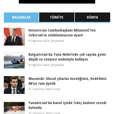
BALKANLAR
TÜRKIYE
DÜNYA
Hırvatistan Cumhurbaşkanı Milanović’ten
Sırbistan’ın silahlanmasına uyarı!
05 Ağustos 2026 Çarşamba
Bulgaristan’da Tuna Nehri’nde çok sayıda gemi
düşük su seviyesi nedeniyle bekliyor
05 Ağustos 2026 Çarşamba
Mucunski: Ulusal çıkarlar önceliğimiz, hedefimiz
AB’ye tam üyelik
31 Temmuz 2026 Cuma
Yunanistan’da bavul içinde İskoç kadının cesedi
bulundu
31 Temmuz 2026 Cuma