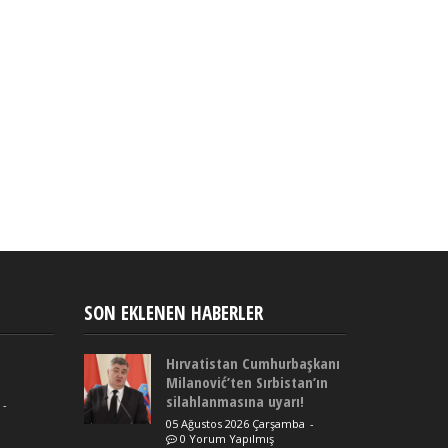
SON EKLENEN HABERLER
Hırvatistan Cumhurbaşkanı
Milanović’ten Sırbistan’ın
silahlanmasına uyarı!
-
05 Ağustos 2026 Çarşamba
-
0 Yorum Yapılmış