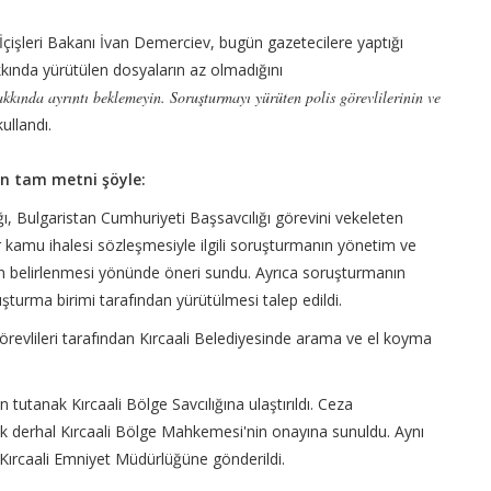
an İçişleri Bakanı İvan Demerciev, bugün gazetecilere yaptığı
ında yürütülen dosyaların az olmadığını
kkında ayrıntı beklemeyin. Soruşturmayı yürüten polis görevlilerinin ve
kullandı.
ın tam metni şöyle:
ğı, Bulgaristan Cumhuriyeti Başsavcılığı görevini vekeleten
 kamu ihalesi sözleşmesiyle ilgili soruşturmanın yönetim ve
ın belirlenmesi yönünde öneri sundu. Ayrıca soruşturmanın
ruşturma birimi tarafından yürütülmesi talep edildi.
revlileri tarafından Kırcaali Belediyesinde arama ve el koyma
n tutanak Kırcaali Bölge Savcılığına ulaştırıldı. Ceza
derhal Kırcaali Bölge Mahkemesi'nin onayına sunuldu. Aynı
ırcaali Emniyet Müdürlüğüne gönderildi.