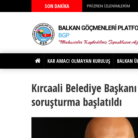
SON DAKİKA
PRİZREN İZLENİMLERİM
KAR AMACI OLMAYAN KURULUŞ
BALKAN Ü
Kırcaali Belediye Başkan
soruşturma başlatıldı