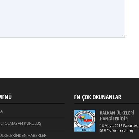
 MENÜ
EN ÇOK OKUNANLAR
FA
BALKAN ÜLKELERİ
HANGİLERİDİR
CI OLMAYAN KURULUŞ
16 Mayıs 2016 Pazartesi
0 Yorum Yapılmış
ÜLKELERİNDEN HABERLER