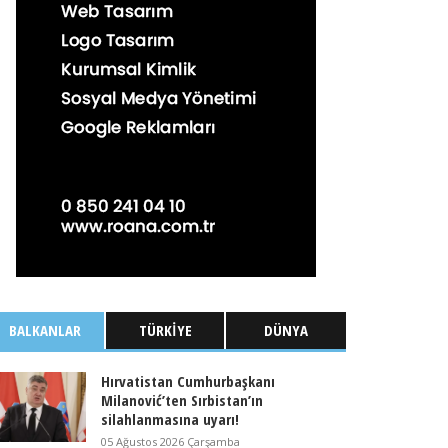
BALKANLAR
TÜRKIYE
DÜNYA
Hırvatistan Cumhurbaşkanı
Milanović’ten Sırbistan’ın
silahlanmasına uyarı!
05 Ağustos 2026 Çarşamba