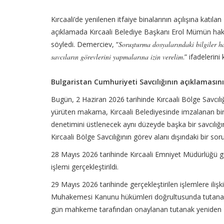
Kırcaali’de yenilenen itfaiye binalarının açılışına katıl
açıklamada Kırcaali Belediye Başkanı Erol Mümün hakk
söyledi. Demerciev, “
Soruşturma dosyalarındaki bilgiler ha
savcıların görevlerini yapmalarına izin verelim
.” ifadelerini 
Bulgaristan Cumhuriyeti Savcılığının açıklamasın
Bugün, 2 Haziran 2026 tarihinde Kırcaali Bölge Savcılı
yürüten makama, Kırcaali Belediyesinde imzalanan bir
denetimini üstlenecek aynı düzeyde başka bir savcılığ
Kırcaali Bölge Savcılığının görev alanı dışındaki bir so
28 Mayıs 2026 tarihinde Kırcaali Emniyet Müdürlüğü gö
işlemi gerçekleştirildi.
29 Mayıs 2026 tarihinde gerçekleştirilen işlemlere ilişki
Muhakemesi Kanunu hükümleri doğrultusunda tutanak 
gün mahkeme tarafından onaylanan tutanak yeniden K