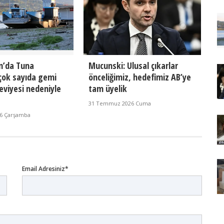
n’da Tuna
Mucunski: Ulusal çıkarlar
çok sayıda gemi
önceliğimiz, hedefimiz AB’ye
eviyesi nedeniyle
tam üyelik
31 Temmuz 2026 Cuma
26 Çarşamba
Email Adresiniz*