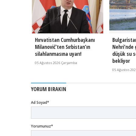
Hırvatistan Cumhurbaşkanı
Bulgarista
Milanović’ten Sırbistan’ın
Nehri’nde 
silahlanmasına uyarı!
düşük su s
bekliyor
05 Ağustos 2026 Çarşamba
05 Ağustos 20
YORUM BIRAKIN
Ad Soyad*
Yorumunuz*