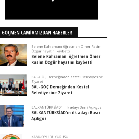
GÖÇMEN CAMİAMIZDAN HABERLER
Belene Kahramanı öğretmen Ömer Rasim
Özgür hayatını kaybetti
Belene Kahramanı öğretmen Ömer
Rasim Özgür hayatını kaybetti
BAL-GÖÇ Derneğinden Kestel Belediyesine
Ziyaret
BAL-GÖÇ Derneğinden Kestel
Belediyesine Ziyaret
BALKANTÜRKSİAD'ın ilk adayı Basri Açıkgöz
BALKANTÜRKSİAD'ın ilk adayı Basri
Açıkgöz
KAMUOYU DUYURUSU