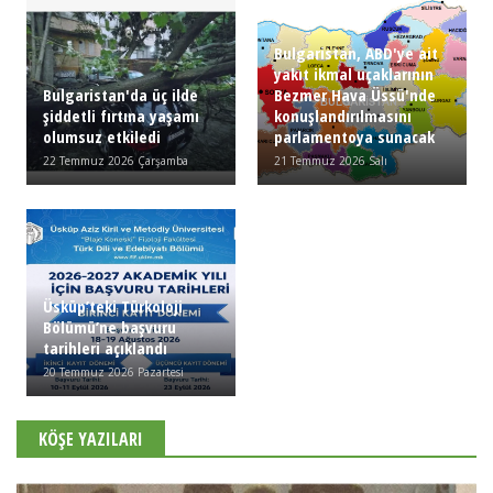
Bulgaristan, ABD'ye ait
yakıt ikmal uçaklarının
Bulgaristan'da üç ilde
Bezmer Hava Üssü'nde
şiddetli fırtına yaşamı
konuşlandırılmasını
olumsuz etkiledi
parlamentoya sunacak
22 Temmuz 2026 Çarşamba
21 Temmuz 2026 Salı
Üsküp’teki Türkoloji
Bölümü’ne başvuru
tarihleri açıklandı
20 Temmuz 2026 Pazartesi
KÖŞE YAZILARI