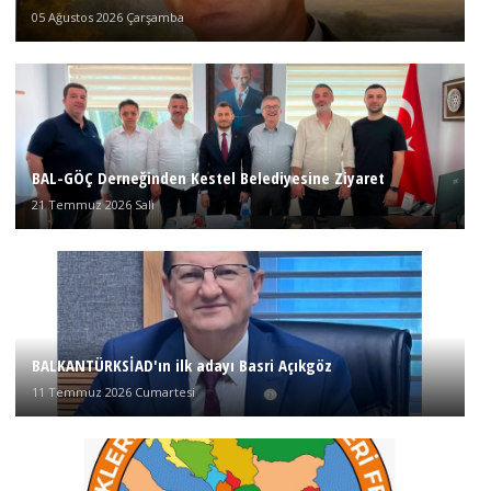
05 Ağustos 2026 Çarşamba
BAL-GÖÇ Derneğinden Kestel Belediyesine Ziyaret
21 Temmuz 2026 Salı
BALKANTÜRKSİAD'ın ilk adayı Basri Açıkgöz
11 Temmuz 2026 Cumartesi