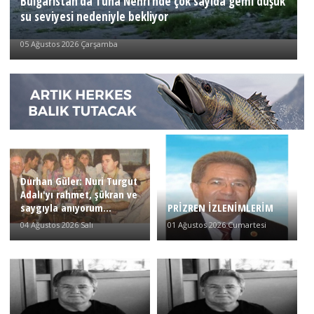
Bulgaristan’da Tuna Nehri’nde çok sayıda gemi düşük
su seviyesi nedeniyle bekliyor
05 Ağustos 2026 Çarşamba
Durhan Güler: Nuri Turgut
Adalı'yı rahmet, şükran ve
saygıyla anıyorum...
PRİZREN İZLENİMLERİM
04 Ağustos 2026 Salı
01 Ağustos 2026 Cumartesi