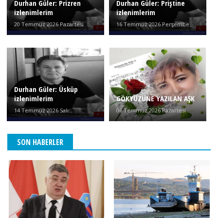
Durhan Güler: Prizren
Durhan Güler: Priştine
izlenimlerim
izlenimlerim
20 Temmuz 2026 Pazartesi
16 Temmuz 2026 Perşembe
Durhan Güler: Üsküp
izlenimlerim
GÖKYÜZÜNE YAZILAN AŞK
14 Temmuz 2026 Salı
06 Temmuz 2026 Pazartesi
SON HABERLER