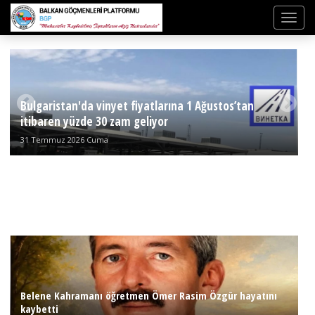
Bulgaristan'da vinyet fiyatlarına 1 Ağustos’tan
itibaren yüzde 30 zam geliyor
31 Temmuz 2026 Cuma
Belene Kahramanı öğretmen Ömer Rasim Özgür hayatını
kaybetti