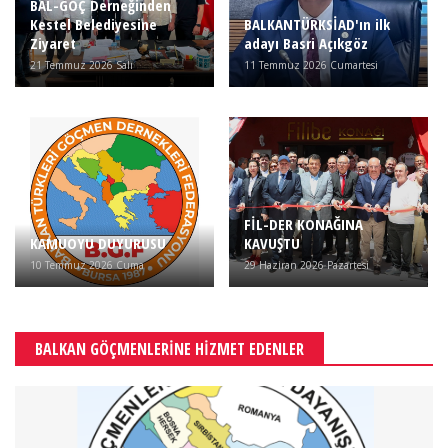
BAL-GÖÇ Derneğinden
Kestel Belediyesine
BALKANTÜRKSİAD'ın ilk
Ziyaret
adayı Basri Açıkgöz
21 Temmuz 2026 Salı
11 Temmuz 2026 Cumartesi
FİL-DER KONAĞINA
KAMUOYU DUYURUSU
KAVUŞTU
10 Temmuz 2026 Cuma
29 Haziran 2026 Pazartesi
BALKAN GÖÇMENLERİNE HİZMET EDENLER