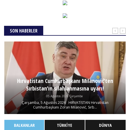
SON HABERLER
Hırvatistan Cumhurbaşkanı Milanović’ten
Sırbistan’ın silahlanmasına uyarı!
05 Ağustos 2026 Çarşamba
Çarşamba, 5 Ağustos 2026 HIRVATİSTAN Hırvatistan
Cumhurbaşkanı Zoran Milanović, Sırb...
BALKANLAR
TÜRKIYE
DÜNYA