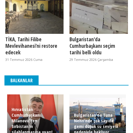
TİKA, Tarihi Filibe
Bulgaristan'da
Mevlevihanesi’ni restore
Cumhurbaşkanı seçim
edecek
tarihi belli oldu
31 Temmuz 2026 Cuma
29 Temmuz 2026 Çarşamba
BALKANLAR
Hırvatistan
Cumhurbaşkanı
Bulgaristan’da Tuna
Milanović’ten
Nehri’nde çok sayıda
Sırbistan’ın
gemi düşük su seviyesi
silahlanmasına uyarı!
nedeniyle bekliyor