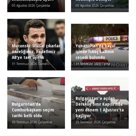
05 Ağustos 2026 Çarşamba
05 Ağustos 2026 Çarşamba
Mucunski: Ulusal çıkarlar
Yunanistan’da bavul
önceliğimiz, hedefimiz
içinde İskoç kadının
AB’ye tam üyelik
cesedi bulundu
31 Temmuz 2026 Cuma
31 Temmuz 2026 Cuma
Bulgaristan'a açılan
Bulgaristan'da
Dereköy Sınır Kapısı'nda
Cumhurbaşkanı seçim
yeni dönem 1 Ağustos'ta
tarihi belli oldu
başlıyor
29 Temmuz 2026 Çarşamba
29 Temmuz 2026 Çarşamba