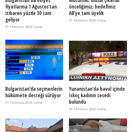
Bulgaristan'da vinyet
Mucunski: Ulusal çıkarlar
fiyatlarına 1 Ağustos’tan
önceliğimiz, hedefimiz
itibaren yüzde 30 zam
AB’ye tam üyelik
geliyor
31 Temmuz 2026 Cuma
31 Temmuz 2026 Cuma
Bulgaristan’da seçmenlerin
Yunanistan’da bavul içinde
hükümete desteği sürüyor
İskoç kadının cesedi
bulundu
31 Temmuz 2026 Cuma
31 Temmuz 2026 Cuma