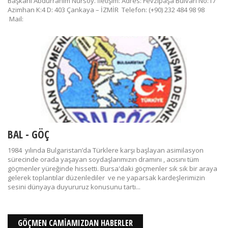
Başkanı Abdurrahim Nursoy. İletişim: Adres: Fevzipaşa Bulvarı No:17
Azimhan K:4 D: 403 Çankaya – İZMİR Telefon: (+90) 232 484 98 98
Mail:
BAL - GÖÇ
1984 yılında Bulgaristan’da Türklere karşı başlayan asimilasyon
sürecinde orada yaşayan soydaşlarımızın dramını , acısını tüm
göçmenler yüreğinde hissetti. Bursa'daki göçmenler sık sık bir araya
gelerek toplantılar düzenlediler ve ne yaparsak kardeşlerimizin
sesini dünyaya duyururuz konusunu tartı...
GÖÇMEN CAMİAMIZDAN HABERLER