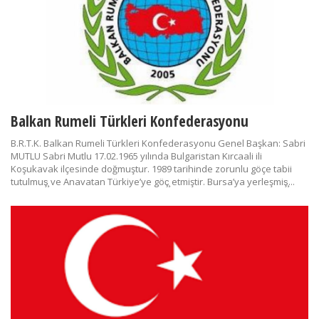
Balkan Rumeli Türkleri Konfederasyonu
B.R.T.K. Balkan Rumeli Türkleri Konfederasyonu Genel Başkan: Sabri
MUTLU Sabri Mutlu 17.02.1965 yılında Bulgaristan Kırcaali ili
Koşukavak ilçesinde doğmuştur. 1989 tarihinde zorunlu göçe tabii
tutulmuş̧ ve Anavatan Türkiye’ye göç̧ etmiştir. Bursa’ya yerleşmiş̧...