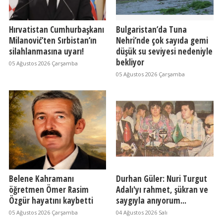
Hırvatistan Cumhurbaşkanı
Bulgaristan’da Tuna
Milanović’ten Sırbistan’ın
Nehri’nde çok sayıda gemi
silahlanmasına uyarı!
düşük su seviyesi nedeniyle
bekliyor
05 Ağustos 2026 Çarşamba
05 Ağustos 2026 Çarşamba
Belene Kahramanı
Durhan Güler: Nuri Turgut
öğretmen Ömer Rasim
Adalı'yı rahmet, şükran ve
Özgür hayatını kaybetti
saygıyla anıyorum...
05 Ağustos 2026 Çarşamba
04 Ağustos 2026 Salı