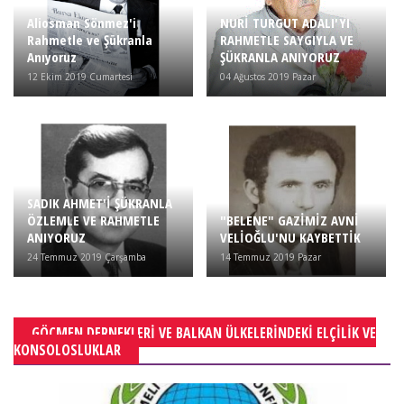
Aliosman Sönmez'i
NURİ TURGUT ADALI'YI
Rahmetle ve Şükranla
RAHMETLE SAYGIYLA VE
Anıyoruz
ŞÜKRANLA ANIYORUZ
12 Ekim 2019 Cumartesi
04 Ağustos 2019 Pazar
SADIK AHMET'İ ŞÜKRANLA
ÖZLEMLE VE RAHMETLE
"BELENE" GAZİMİZ AVNİ
ANIYORUZ
VELİOĞLU'NU KAYBETTİK
24 Temmuz 2019 Çarşamba
14 Temmuz 2019 Pazar
GÖÇMEN DERNEKLERI VE BALKAN ÜLKELERINDEKI ELÇILIK VE
KONSOLOSLUKLAR